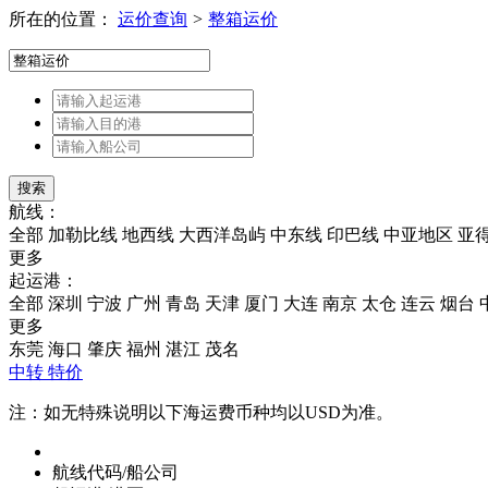
所在的位置：
运价查询
>
整箱运价
搜索
航线：
全部
加勒比线
地西线
大西洋岛屿
中东线
印巴线
中亚地区
亚
更多
起运港：
全部
深圳
宁波
广州
青岛
天津
厦门
大连
南京
太仓
连云
烟台
更多
东莞
海口
肇庆
福州
湛江
茂名
中转
特价
注：如无特殊说明以下海运费币种均以USD为准。
航线代码/船公司