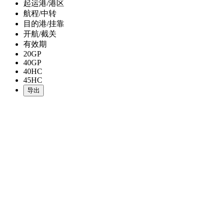
起运港/港区
航程/中转
目的港/挂靠
开航/截关
有效期
20GP
40GP
40HC
45HC
导出