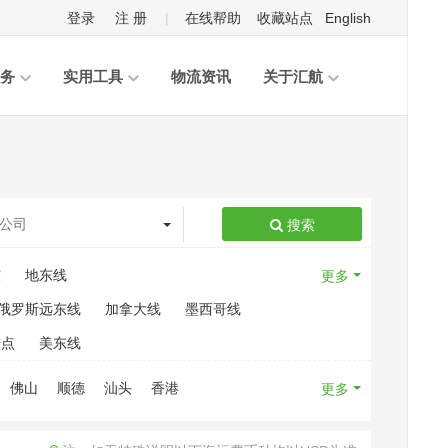
登录
注 册
|
在线帮助
收藏站点
English
务
实用工具
物流资讯
关于汇航
搜索
东
地东线
更多
俄罗斯远东线
加拿大线
墨西哥线
陆点
美东线
佛山
顺德
汕头
香港
更多