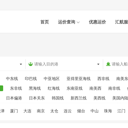
首页
运价查询
优惠运价
汇航服
中东线
印巴线
中亚地区
亚得里亚海线
西非线
南美
东非线
黑海线
红海线
东南亚线
南美西
南非线
日本偏港
日本关东
韩国线
新西兰线
美西线
美国内
天津
厦门
大连
南京
太仓
连云
烟台
中山
珠海
江门