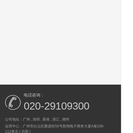
电话咨询：
020-29109300
公司地址：广州 , 深圳 , 香港 , 浙江 , 潮州
运营中心：广州市白云区聚源街50号凯翔电子商务大厦A座106-
112单元 ( 总部 )