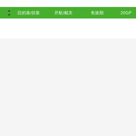
目的港/挂靠
开航/截关
有效期
20GP