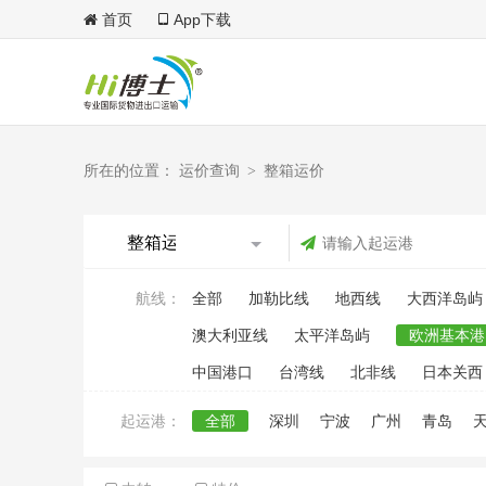
首页
App下载
所在的位置：
运价查询
整箱运价
>
航线：
全部
加勒比线
地西线
大西洋岛屿
澳大利亚线
太平洋岛屿
欧洲基本港
中国港口
台湾线
北非线
日本关西
起运港：
全部
深圳
宁波
广州
青岛