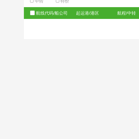
中转
特价
航线代码/船公司
起运港/港区
航程/中转