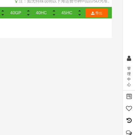
注：如无特殊说明以下海运费币种均以USD为准。
40GP
40HC
45HC
导出
管
理
中
心