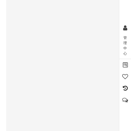
管
理
中
心