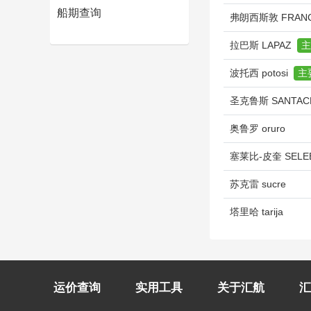
船期查询
弗朗西斯敦 FRAN
拉巴斯 LAPAZ
主
波托西 potosi
主
圣克鲁斯 SANTA
奥鲁罗 oruro
塞莱比-皮奎 SELEB
苏克雷 sucre
塔里哈 tarija
运价查询
实用工具
关于汇航
汇