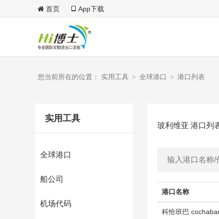
首页
App下载
您当前所在的位置： 实用工具
全球港口
港口列表
>
>
实用工具
玻利维亚 港口列
全球港口
船公司
港口名称
机场代码
科恰班巴 cochab