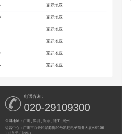
S
克罗地亚
V
克罗地亚
N
克罗地亚
克罗地亚
D
克罗地亚
G
克罗地亚
电话咨询：
020-29109300
公司地址：广州 , 深圳 , 香港 , 浙江 , 潮州
运营中心：广州市白云区聚源街50号凯翔电子商务大厦A座106-
112单元 ( 总部 )