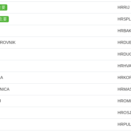
主要
HRRIJ
主要
HRSPL
HRBA
ROVNIK
HRDU
HRDU
HRHV
LA
HRKO
NICA
HRMA
J
HROM
HROS
HRPU