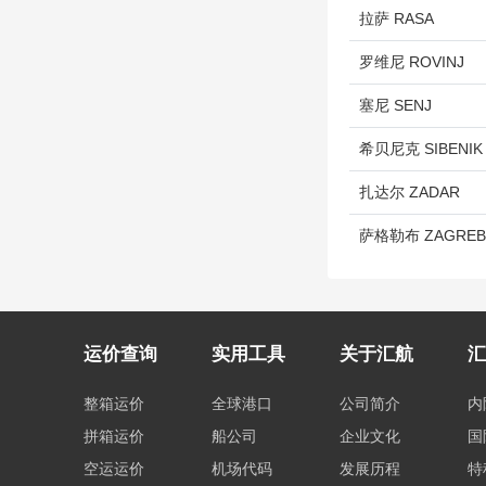
拉萨 RASA
罗维尼 ROVINJ
塞尼 SENJ
希贝尼克 SIBENI
扎达尔 ZADAR
萨格勒布 ZAGRE
运价查询
实用工具
关于汇航
汇
整箱运价
全球港口
公司简介
内
拼箱运价
船公司
企业文化
国
空运运价
机场代码
发展历程
特